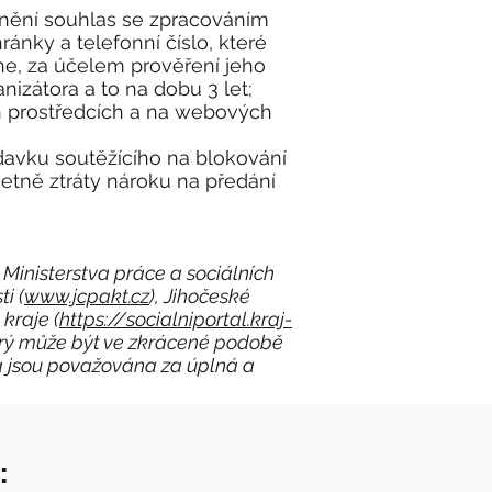
 znění souhlas se zpracováním
ánky a telefonní číslo, které
tne, za účelem prověření jeho
nizátora a to na dobu 3 let;
ch prostředcích a na webových
avku soutěžícího na blokování
četně ztráty nároku na předání
inisterstva práce a sociálních
i (
www.jcpakt.cz
), Jihočeské
kraje (
https://socialniportal.kraj-
terý může být ve zkrácené podobě
la jsou považována za úplná a
: