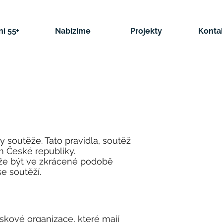
í 55+
Nabízíme
Projekty
Konta
y soutěže. Tato pravidla, soutěž
m České republiky.
ůže být ve zkrácené podobě
e soutěží.
iskové organizace, které mají