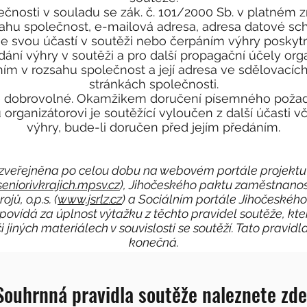
ečnosti v souladu se zák. č. 101/2000 Sb. v platném
hu společnost, e-mailová adresa, adresa datové schr
 se svou účastí v soutěži nebo čerpáním výhry posky
edání výhry v soutěži a pro další propagační účely orga
něním v rozsahu společnost a její adresa ve sdělovací
stránkách společnosti.
je dobrovolné. Okamžikem doručení písemného požad
 organizátorovi je soutěžící vyloučen z další účasti v
výhry, bude-li doručen před jejím předáním.
zveřejněna po celou dobu na webovém portále projektu M
seniorivkrajich.mpsv.cz
), Jihočeského paktu zaměstnanost
jů, o.p.s. (
www.jsrlz.cz
) a Sociálním portále Jihočeského 
dpovídá za úplnost výtažku z těchto pravidel soutěže, k
jiných materiálech v souvislosti se soutěží. Tato pravid
konečná.
Souhrnná pravidla soutěže naleznete zde