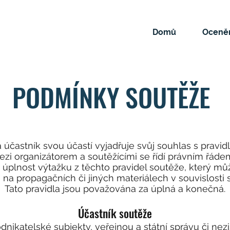
Domů
Oceněn
PODMÍNKY SOUTĚŽE
 účastník svou účastí vyjadřuje svůj souhlas s pravidl
ezi organizátorem a soutěžícími se řídí právním řáde
 úplnost výtažku z těchto pravidel soutěže, který m
 na propagačních či jiných materiálech v souvislosti s
Tato pravidla jsou považována za úplná a konečná.
Účastník soutěže
dnikatelské subjekty, veřejnou a státní správu či nez