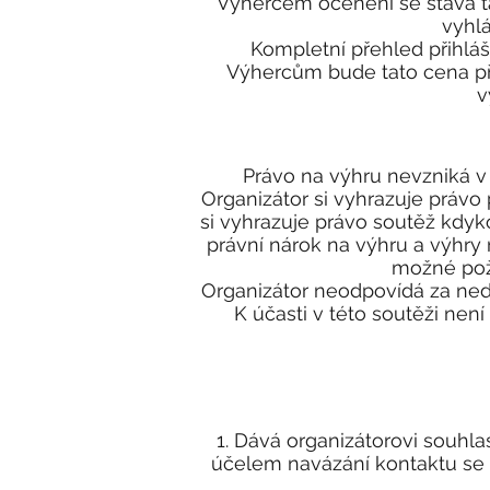
Výhercem ocenění se stává ta 
vyhlá
Kompletní přehled přihlá
Výhercům bude tato cena pře
v
Právo na výhru nevzniká 
Organizátor si vyhrazuje právo
si vyhrazuje právo soutěž kdyk
právní nárok na výhru a výhry
možné poža
Organizátor neodpovídá za ned
K účasti v této soutěži nen
Dává organizátorovi souhlas
účelem navázání kontaktu se s