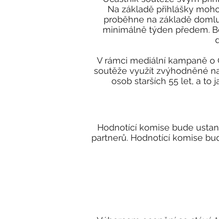
Na základě přihlášky mohou
proběhne na základě domlu
minimálně týden předem. Bě
d
V rámci mediální kampaně o O
soutěže využít zvýhodněné na
osob starších 55 let, a to
Hodnotící komise bude ustano
partnerů. Hodnotící komise bu