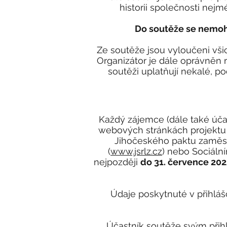
historii společnosti nejm
Do soutěže se nemoho
Ze soutěže jsou vyloučeni vši
Organizátor je dále oprávněn 
soutěži uplatňují nekalé, p
Každý zájemce (dále také účast
webových stránkách projektu Mi
Jihočeského paktu zaměst
(
www.jsrlz.cz
) nebo Sociáln
nejpozději
do 31. července 202
Údaje poskytnuté v přihlá
Účastník soutěže svým přihl