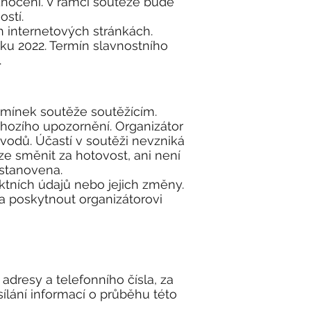
odnocení. V rámci soutěže bude
ností.
 internetových stránkách.
ku 2022. Termín slavnostního
e.
mínek soutěže soutěžícím.
chozího upozornění. Organizátor
vodů. Účastí v soutěži nevzniká
e směnit za hotovost, ani není
 stanovena.
tních údajů nebo jejich změny.
ba poskytnout organizátorovi
dresy a telefonního čísla, za
ílání informací o průběhu této