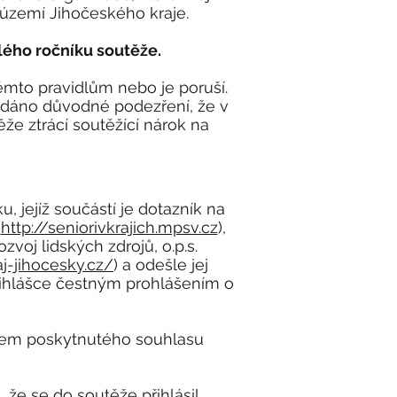
a území Jihočeského kraje.
lého ročníku soutěže.
ěmto pravidlům nebo je poruší.
e dáno důvodné podezření, že v
že ztrácí soutěžící nárok na
, jejíž součástí je dotazník na
(
http://seniorivkrajich.mpsv.cz
),
zvoj lidských zdrojů, o.p.s.
aj-jihocesky.cz/
) a odešle jej
řihlášce čestným prohlášením o
edem poskytnutého souhlasu
 že se do soutěže přihlásil.