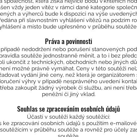
společnost, která získá nejvíce bodů v kritériích h
šen vždy jeden vítěz v rámci dané kategorie společ
šených a výherců bude k dispozici na výše uvedených
dána při slavnostním vyhlášení vítězů na podzim ro
yhlášení a místo bude upřesněno v průběhu soutěž
Práva a povinnosti
v případě nedodržení nebo porušení stanovených pod
 pravidla soutěže jednostranně měnit, a to i bez před
oli ukončit z technických, obchodních nebo jiných dů
 není možné právně vymáhat. Ceny v této soutěži nelz
dovat vydání jiné ceny, než která je organizátorem
oručení výhry v případě nesprávného uvedení kontak
í třeba zakoupit žádný výrobek či službu, ani není tře
peněžní či jiný vklad.
Souhlas se zpracováním osobních údajů
Účastí v soutěži každý soutěžící:
 ke zpracování osobních údajů s použitím e-mailové a
outěžícím v průběhu soutěže a rovněž pro účely zas
soutěže.