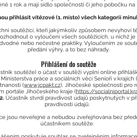
éně 1 rok a mají sídlo společnosti či jeho pobočku n
u přihlásit vítězové (1. místo) všech kategorií minu
chni soutěžící, kteří jakýmkoliv způsobem nevyhoví t
rozhodnout o vyloučení všech soutěžících, u nichž j
odvodné nebo nečestné praktiky. Vyloučením ze soutě
předání výhry, a to bez náhrady.
Přihlášení do soutěže
ník soutěže) o účast v soutěži vyplní online přihlášku
nisterstva práce a sociálních věcí Senioři v krajích 
nanosti (
www.jcpakt.cz
), Jihočeské společnosti pro ro
ím portále Jihočeského kraje (
https://socialniportal.kr
2.
Účastník stvrdí pravdivost údajů poskytnutých v p
pravdivosti údajů.
šce jsou neveřejné a nebudou zveřejňována bez př
účastníkem soutěže.
ášením poskytuje souhlas se zveřejněním informace,