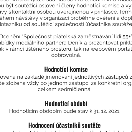
 být soutěžící osloveni členy hodnotící komise a vy
vy s kontaktní osobou uveřejněnou v přihlášce. Ter
hem návštěvy v organizaci proběhne ověření a dopl
otazníku od soutěžící společnosti (účastníka soutěže
cenění “Společnost přátelská zaměstnávání lidí 55+”
bídky mediálního partnera Deník a prezentovat přík
 jak v rámci tištěného prostoru, tak na webovém portá
dobrovolná.
Hodnotící komise
vena na základě jmenování jednotlivých zástupců z 
de složena vždy po jednom zástupci za konkrétní org
celkem sedmičlenná.
Hodnotící období
Hodnotícím obdobím bude stav k 31. 12. 2021.
Hodnocení účastníků soutěže