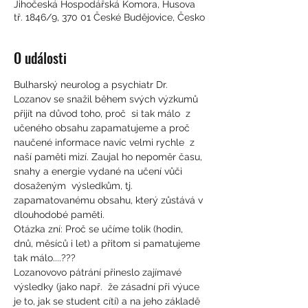
Jihočeská Hospodářská Komora, Husova
tř. 1846/9, 370 01 České Budějovice, Česko
O události
Bulharský neurolog a psychiatr Dr. 
Lozanov se snažil během svých výzkumů 
přijít na důvod toho, proč  si tak málo  z 
učeného obsahu zapamatujeme a proč 
naučené informace navíc velmi rychle  z 
naší paměti mizí. Zaujal ho nepoměr času, 
snahy a energie vydané na učení vůči 
dosaženým  výsledkům, tj. 
zapamatovanému obsahu, který zůstává v 
dlouhodobé paměti.
Otázka zní: Proč se učíme tolik (hodin, 
dnů, měsíců i let) a přitom si pamatujeme 
tak málo....???
Lozanovovo pátrání přineslo zajímavé 
výsledky (jako např.  že zásadní při výuce 
je to, jak se student cítí) a na jeho základě 