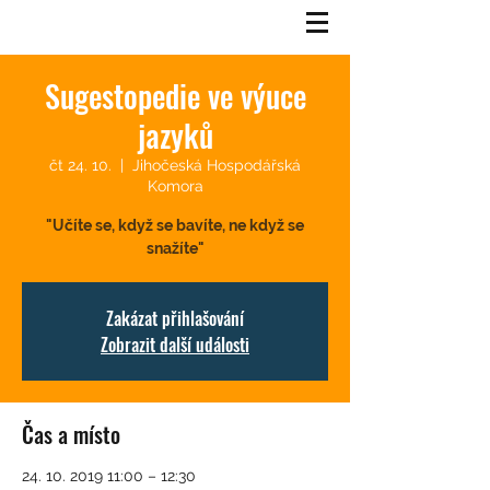
Sugestopedie ve výuce
jazyků
čt 24. 10.
  |  
Jihočeská Hospodářská
Komora
"Učíte se, když se bavíte, ne když se
Zakázat přihlašování
Zobrazit další události
Čas a místo
24. 10. 2019 11:00 – 12:30