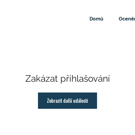
Domů
Oceněn
Zakázat přihlašování
Zobrazit další události