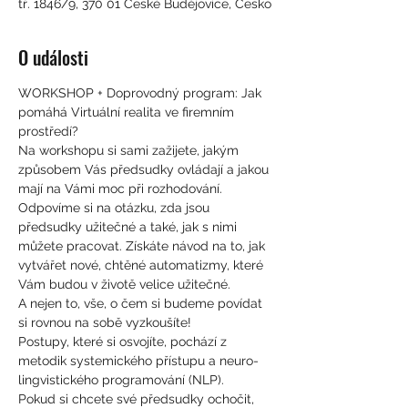
tř. 1846/9, 370 01 České Budějovice, Česko
O události
WORKSHOP + Doprovodný program: Jak 
pomáhá Virtuální realita ve firemním 
prostředí?
Na workshopu si sami zažijete, jakým 
způsobem Vás předsudky ovládají a jakou 
mají na Vámi moc při rozhodování. 
Odpovíme si na otázku, zda jsou 
předsudky užitečné a také, jak s nimi 
můžete pracovat. Získáte návod na to, jak 
vytvářet nové, chtěné automatizmy, které 
Vám budou v životě velice užitečné.
A nejen to, vše, o čem si budeme povídat 
si rovnou na sobě vyzkoušíte!
Postupy, které si osvojíte, pochází z 
metodik systemického přístupu a neuro-
lingvistického programování (NLP). 
Pokud si chcete své předsudky ochočit, 