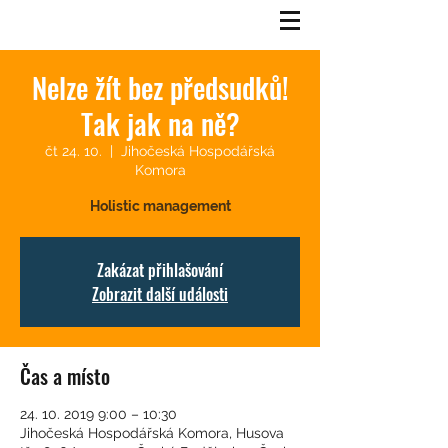
Nelze žít bez předsudků!
Tak jak na ně?
čt 24. 10.
  |  
Jihočeská Hospodářská
Komora
Zakázat přihlašování
Zobrazit další události
Čas a místo
24. 10. 2019 9:00 – 10:30
Jihočeská Hospodářská Komora, Husova