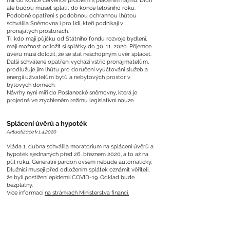
mít do konce července problém s placením nájmů. Dluh
ale budou muset splatit do konce letošního roku.
Podobné opatření s podobnou ochrannou lhůtou
schválila Sněmovna i pro lidi, kteří podnikají v
pronajatých prostorách.
Ti, kdo mají půjčku od Státního fondu rozvoje bydlení,
mají možnost odložit si splátky do
30. 11. 2020
. Příjemce
úvěru musí doložit, že se stal neschopným úvěr splácet.
Další schválené opatření vychází vstříc pronajímatelům,
prodlužuje jim lhůtu pro doručení vyúčtování služeb a
energií uživatelům bytů a nebytových prostor v
bytových domech.
Návrhy nyní míří do Poslanecké sněmovny, která je
projedná ve zrychleném režimu legislativní nouze.
Splácení úvěrů a hypoték
Aktualizace k 1.4.2020
Vláda 1. dubna schválila moratorium na splácení úvěrů a
hypoték sjednaných před 26. březnem 2020, a to až na
půl roku. Generální pardon ovšem nebude automatický.
Dlužníci musejí před odložením splátek oznámit věřiteli,
že byli postižení epidemií COVID-19. Odklad bude
bezplatný.
Více informací
na stránkách Ministerstva financí.