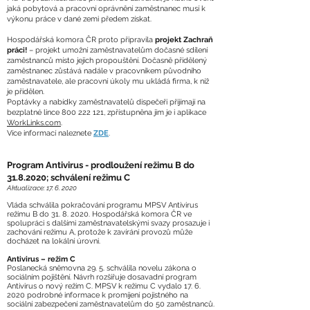
jaká pobytová a pracovní oprávnění zaměstnanec musí k
výkonu práce v dané zemi předem získat.
Hospodářská komora ČR proto připravila
projekt Zachraň
práci!
– projekt umožní zaměstnavatelům dočasné sdílení
zaměstnanců místo jejich propouštění. Dočasně přidělený
zaměstnanec zůstává nadále v pracovníkem původního
zaměstnavatele, ale pracovní úkoly mu ukládá firma, k níž
je přidělen.
Poptávky a nabídky zaměstnavatelů dispečeři přijímají na
bezplatné lince
800 222 121
, zpřístupněna jim je i aplikace
WorkLinks.com
.
Více informací naleznete
ZDE
.
Program Antivirus - prodloužení režimu B do
31.8.2020
; schválení režimu C
Aktualizace:
17. 6. 2020
Vláda schválila pokračování programu MPSV Antivirus
režimu B do
31. 8. 2020
. Hospodářská komora ČR ve
spolupráci s dalšími zaměstnavatelskými svazy prosazuje i
zachování režimu A, protože k zavírání provozů může
docházet na lokální úrovni.
Antivirus – režim C
Poslanecká sněmovna 29. 5. schválila novelu zákona o
sociálním pojištění. Návrh rozšiřuje dosavadní program
Antivirus o nový režim C. MPSV k režimu C vydalo
17. 6.
2020
podrobné informace k promíjení pojistného na
sociální zabezpečení zaměstnavatelům do 50 zaměstnanců.