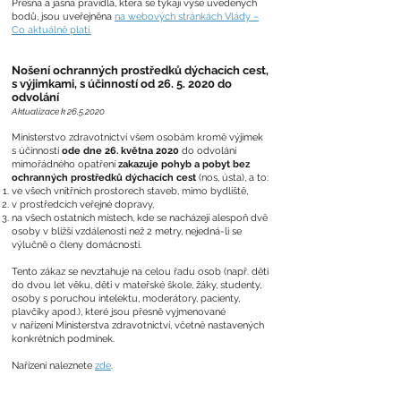
Přesná a jasná pravidla, která se týkají výše uvedených
bodů, jsou uveřejněna
na webových stránkách Vlády –
Co aktuálně platí.
Nošení ochranných prostředků dýchacích cest,
s výjimkami, s účinností od
26. 5. 2020
do
odvolání
Aktualizace k
26.5.2020
Ministerstvo zdravotnictví všem osobám kromě výjimek
s účinností
ode dne 26. května 2020
do odvolání
mimořádného opatření
zakazuje pohyb a pobyt bez
ochranných prostředků dýchacích cest
(nos, ústa), a to:
ve všech vnitřních prostorech staveb, mimo bydliště,
v prostředcích veřejné dopravy,
na všech ostatních místech, kde se nacházejí alespoň dvě
osoby v bližší vzdálenosti než 2 metry, nejedná-li se
výlučně o členy domácnosti.
Tento zákaz se nevztahuje na celou řadu osob (např. děti
do dvou let věku, děti v mateřské škole, žáky, studenty,
osoby s poruchou intelektu, moderátory, pacienty,
plavčíky apod.), které jsou přesně vyjmenované
v nařízení Ministerstva zdravotnictví, včetně nastavených
konkrétních podmínek.
Nařízení naleznete
zde
.