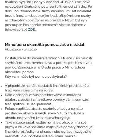
trvalého bydliště. Osoby v evidenci ÚP budou mít nově
na doložení lékařského potvrzení při nemoci až 3 dny. Po
dobu nouzového stavu firmy nebudou muset dokládat
bezdlužnost a nebude se jim krátit příspěvek pro osoby
se zdravotním postižením na překážce. Návrh byl nyní
postoupen Poslanecké sněmovně. Více se dočtete v
tiskové zprávě
ZDE.
Mimořádná okamžitá pomoc: Jak o ni žádat
Aktualizace k
25.3.2020
Dostali jste se do nepříznivé finanční situace v souvislosti
s vyhlášením nouzového stavu a potřebujete bleskovou
pomoc. Zažádejte si na Úřadu práce o Mimořádnou
okamžitou pomoc.
Kdy vám může být pomoc poskytnuta?
V případě, že nemáte dostatek finančních prostředků a
hrozí vám vážná újma na zdraví.
Dále v případě, že vás postihne vážná mimořádná
událost a sociální a majetkové poměry vám neumožní
tuto špatnou situaci překonat.
Pokud například ztratíte osobní doklady a nemáte
prostředky, abyste si zařídili nové. V tuto chvíli jde o
úhradu nezbytného jednorázového výdaje.
Také můžete žádat, jestliže nemáte s ohledem na své
příjmy a celkové sociální a majetkové poměry, dostačující
finanční prostředky na úhradu nebo opravu nezbytného
předmětu dlouhodobé potřeby (např. pračka).