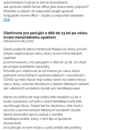
automobilem či jak je to teď se stravenkami.
Jak správně ošetřit home office, jaké dokumenty připravit?
Přečtěte si celkem 16 odpovědí týkající správně
fungujícího home office – otázky a odpovědi naleznete
ZDE
.
Ošetřovné pro pečující o dítě do 13 let po celou
trvání mimořádného opatření
Aktualizace k
26.3.2020
Senát podpořil zákon ministryně Maláčové, který umožní
čerpat ošetřovné po celou dobu trvání mimořádných
opatření
proti koronaviru, a to pečujícím o dítě do 13 let. Už chybí
jen podpis prezidenta republiky.
Pravidla pro ošetřovné se od března po celou dobu
platnosti mimořádných opatření přijatých v souvislosti s
COVID-19 mění. Nově mají rodiče nárok na ošetřovné po
celou dobu uzavření školských a dalších dětských zařízení,
ale i některých sociálních služeb pro hendikepované.
Nárok na ošetřovné mají rodiče dětí mladších 13 let a
bude vypláceno i při péči o starší hendikepované děti
navštěvující školu. Stejně tak ho dostanou i lidé, kteří z
důvodu uzavření zařízení některých sociálních služeb
(denní stacionáře apod.) pečují o staršího
hendikepovaného, který s nimi žije ve společné
domácnosti.
Dva pečující se nyní můžou o péči střídat dle potřeby