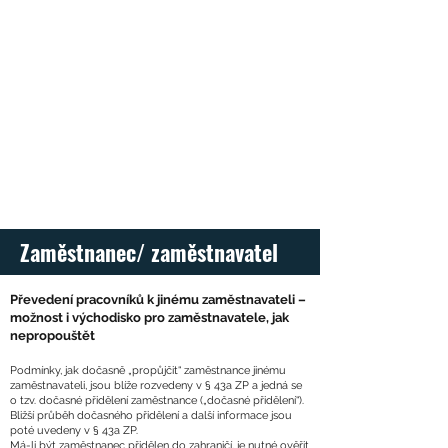
Zaměstnanec/ zaměstnavatel
Převedení pracovníků k jinému zaměstnavateli –
možnost i východisko pro zaměstnavatele, jak
nepropouštět
Podmínky, jak dočasně „propůjčit“ zaměstnance jinému
zaměstnavateli, jsou blíže rozvedeny v § 43a ZP a jedná se
o tzv. dočasné přidělení zaměstnance („dočasné přidělení“).
Bližší průběh dočasného přidělení a další informace jsou
poté uvedeny v § 43a ZP.
Má-li být zaměstnanec přidělen do zahraničí, je nutné ověřit