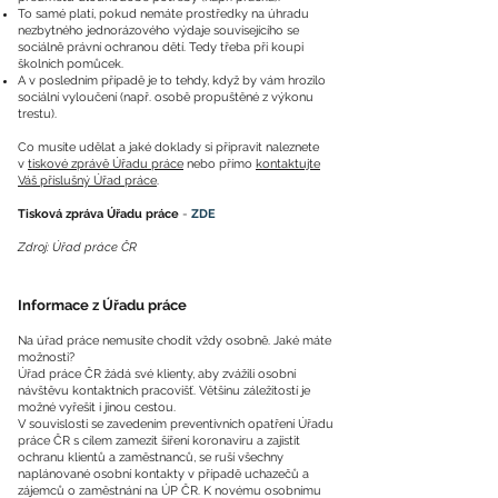
To samé platí, pokud nemáte prostředky na úhradu
nezbytného jednorázového výdaje souvisejícího se
sociálně právní ochranou dětí. Tedy třeba při koupi
školních pomůcek.
A v posledním případě je to tehdy, když by vám hrozilo
sociální vyloučení (např. osobě propuštěné z výkonu
trestu).
Co musíte udělat a jaké doklady si připravit naleznete
v
tiskové zprávě Úřadu práce
nebo přímo
kontaktujte
Váš příslušný Úřad práce
.
Tisková zpráva Úřadu práce
-
ZDE
Zdroj: Úřad práce ČR
Informace z Úřadu práce
Na úřad práce nemusíte chodit vždy osobně. Jaké máte
možnosti?
Úřad práce ČR žádá své klienty, aby zvážili osobní
návštěvu kontaktních pracovišť. Většinu záležitostí je
možné vyřešit i jinou cestou.
V souvislosti se zavedením preventivních opatření Úřadu
práce ČR s cílem zamezit šíření koronaviru a zajistit
ochranu klientů a zaměstnanců, se ruší všechny
naplánované osobní kontakty v případě uchazečů a
zájemců o zaměstnání na ÚP ČR. K novému osobnímu