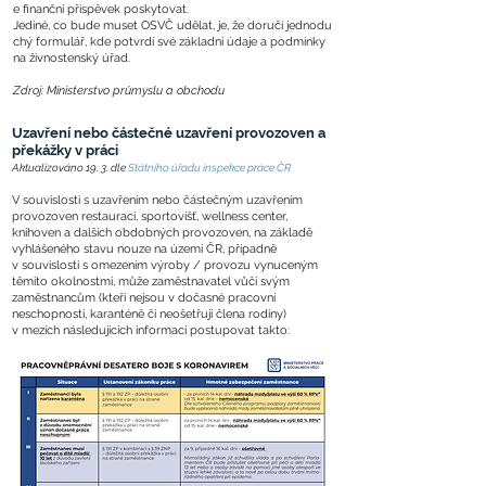
e finanční příspěvek poskytovat.
Jediné, co bude muset OSVČ udělat, je, že doručí jednodu
chý formulář, kde potvrdí své základní údaje a podmínky
na živnostenský úřad.
Zdroj: Ministerstvo průmyslu a obchodu
Uzavření nebo částečné uzavření provozoven a
překážky v práci
Aktualizováno 19. 3. dle
Státního úřadu inspekce práce ČR
V souvislosti s uzavřením nebo částečným uzavřením
provozoven restaurací, sportovišť, wellness center,
knihoven a dalších obdobných provozoven, na základě
vyhlášeného stavu nouze na území ČR, případně
v souvislosti s omezením výroby / provozu vynuceným
těmito okolnostmi, může zaměstnavatel vůči svým
zaměstnancům (kteří nejsou v dočasné pracovní
neschopnosti, karanténě či neošetřují člena rodiny)
v mezích následujících informací postupovat takto: