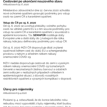
Cestování po ukončení nouzového stavu
Aktualizace k
24. 6. 2020
Ministerstvo zdravotnictví dne 12. června 2020 schválilo
nové ochranné opatření upravující podmínky pro vstup
osob na území ČR a karanténní opatření.
Vstup do ČR po
15. 6. 2020
Od
15. 6. 2020
se uvolňují překážky volného pohybu
osob na většině území EU a s tím souvisí podmínky pro
vstup na území ČR a karanténní opatření v souvislosti s
epidemií koronaviru. Tzv.
SEMAFOR
rozděluje státy
Evropské unie a další státy do 3 kategorií dle rizika
nákazy, kde jsou definovány podmínky pro vstup ČR.
Od
15. 6. 2020
MZV ČR doporučuje dbát zvýšené
opatrnosti během cest do států EU a schengenského
prostoru s nízkým a středním rizikem nákazy
onemocnění COVID-19.
MZV i nadále doporučuje cestovat do zemí s vysokým
rizikem nákazy onemocnění COVID-19 (označených
červeně a neoznačených žádnou barvou) a ostatních
zemí světa jen v nezbytných případech vzhledem k
epidemiologické situaci, z důvodů rozsáhlých
restriktivních opatření a výrazných komplikací v dopravě.
Úlevy pro nájemníky
Aktualizace k 9.4.2020
Poslanci 9. 4. odsouhlasili, že do konce letošního roku
nebudou moci vypovědět z bytu nájemníky, kteří budou