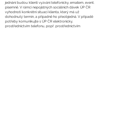
jednání budou klienti vyzváni telefonicky, emailem, event.
písemně. V rámci nepojistných sociálních dávek ÚP ČR
vyhodnotí konkrétní situaci klienta, který má už
dohodnutý termín, a případně ho přeobjedná. V případě
potřeby komunikujte s ÚP ČR elektronicky,
prostřednictvím telefonu, popř. prostřednictvím
poštovních služeb. Osobní kontakt je možný pouze
výjimečně, po předchozím elektronickém objednání (e-
mail) nebo telefonické domluvě.
K podání žádosti a jiným podkladům ve věci evidence,
zprostředkování zaměstnání, pro hodnocení nároku na
podporu v nezaměstnanosti, nároku na nepojistné
sociální dávky můžete využít:
podatelnu ÚP ČR
zaslání dokumentů poštou
datovou schránku
elektronické podání
Pokud bude třeba cokoliv doplnit, bude Vás
kontaktovat daný zaměstnanec ÚP telefonicky, e-mailem
nebo písemnou výzvou.
Další možností, jak se vyhnout frontám je objednání
schůzky na konkrétní termín, a to telefonicky nebo online
(nabízí pouze některá pracoviště).
Více informací naleznete na stránkách
Úřadu práce ČR
,
kde je zveřejněn i praktický rádce postupu podávání
žádostí.
Call centrum ÚP ČR:
844 844 803
. E-mail určený pro
dotazy:
kontaktni.centrum@mpsv.cz
nebo
callcentrum@