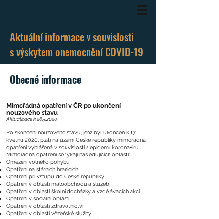
Aktuální informace v souvislosti
s výskytem onemocnění COVID-19
Obecné informace
Mimořádná opatření v ČR po ukončení
nouzového stavu
Aktualizace k
26.5.2020
Po skončení nouzového stavu, jenž byl ukončen k 17.
květnu 2020, platí na území České republiky mimořádná
opatření vyhlášená v souvislosti s epidemií koronaviru.
Mimořádná opatření se týkají následujících oblastí:
Omezení volného pohybu
Opatření na státních hranicích
Opatření při vstupu do České republiky
Opatření v oblasti maloobchodu a služeb
Opatření v oblasti školní docházky a vzdělávacích akcí
Opatření v sociální oblasti
Opatření v oblasti zdravotnictví
Opatření v oblasti vězeňské služby