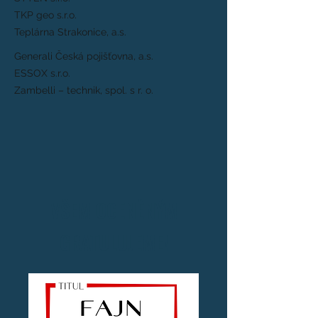
TKP geo s.r.o.
Teplárna Strakonice, a.s.
​Generali Česká pojišťovna, a.s.
ESSOX s.r.o.
Zambelli – technik, spol. s r. o.
VŠEM OCENĚNÝM
GRATULUJEME!