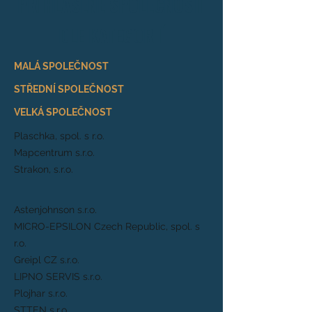
PŘIHLÁŠENÉ SPOLEČNOSTI
DLE KATEGORIÍ
MALÁ SPOLEČNOST
STŘEDNÍ SPOLEČNOST
VELKÁ SPOLEČNOST
Plaschka, spol. s r.o.
Mapcentrum s.r.o.
Strakon, s.r.o.
Astenjohnson s.r.o.
MICRO-EPSILON Czech Republic, spol. s
r.o.
Greipl CZ s.r.o.
LIPNO SERVIS s.r.o.
Plojhar s.r.o.
STTEN s.r.o.