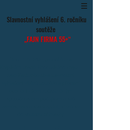
Slavnostní vyhlášení 6. ročníku
soutěže
„FAJN FIRMA 55+“
Dne
11. 12. 2025
proběhlo na
Krajském úřadě Jihočeského kraje v
sále Zastupitelstva slavnostní
vyhlášení vítězů soutěže a předání
ocenění všem zúčastněným
společnostem pečujícím o své
zaměstnance starší 55 let, které se
do soutěže přihlásily.
Výherci 6. ročníku