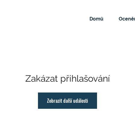
Domů
Oceněn
Zakázat přihlašování
Zobrazit další události